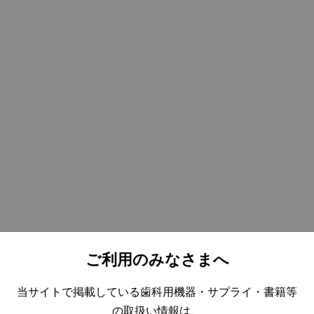
TRAD的出来事
TRADデンタルフェア2015
開催レポート
～はじめてのデンタルフェア 1～
2015年3月6日（金）
入社4か月、初めてのTRADデンタルフェア
2015年2月11日、横浜のワールドポーターズにてTRADデンタ
ルフェア2015が開催されました。
お忙しいなかお越し頂いたお客様に深く御礼申し上げます。
またTRADデンタルフェア2015にご協力頂きましたメーカーの
ご利用のみなさまへ
方々にも御礼申し上げます。
当サイトで掲載している歯科用機器・サプライ・書籍等
の取扱い情報は、