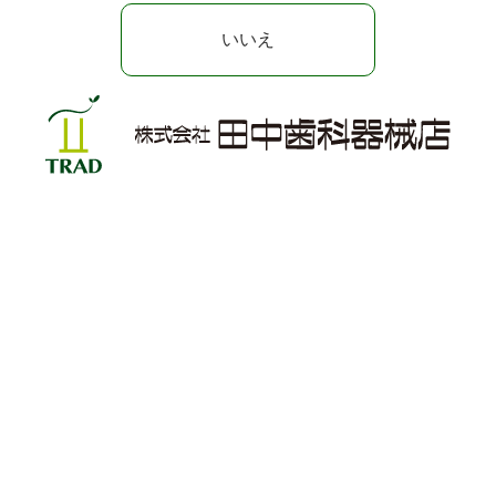
いいえ
株式会社 田中歯科器械店
〒102-8139
東京都千代田区富士見1丁目3番8号田中ビル
TEL / 03-3230-2386
FAX / 0120-418-550
神奈川⽀店
〒238-0004 神奈川県横須賀市小川町26-3
TEL / 046-826-1640
FAX / 0120-182-999
新潟⽀店
〒951-8151 新潟県新潟市中央区浜浦町1-41