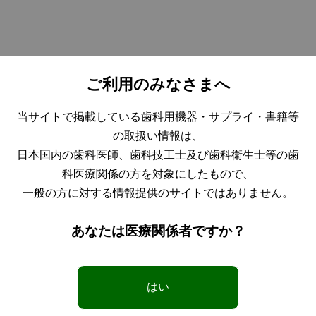
棚卸に伴う臨時休業のご案内
ご利用のみなさまへ
当サイトで掲載している歯科用機器・サプライ・書籍等
誠に勝手ではございますが、2020年7月20日（月）は棚卸のた
の取扱い情報は、
め臨時休業とさせていただきます。
皆さまには大変ご不便をおかけいたしますが、なにとぞご理解
日本国内の歯科医師、歯科技工士及び歯科衛生士等の歯
を承りたく、お知らせ申し上げます。
科医療関係の方を対象にしたもので、
なお、日本歯科大学営業部附属病院売店、 日本歯科大学営業部
一般の方に対する情報提供のサイトではありません。
生命歯学部売店、
日本歯科大学新潟生命歯学部売店は通常通り営業いたしており
あなたは医療関係者ですか？
ます。
お知らせ一覧へ
はい