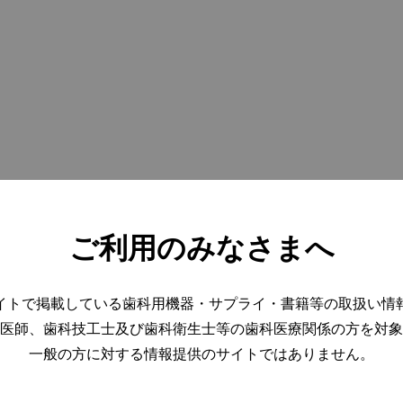
相談室
イベント・セミナー
会
臨時休業のご案内
ご利用のみなさまへ
弊社決算につき、全社一斉棚卸のため臨時休業とさせて戴きま
理解を承りたく、お知らせ申し上げます。
イトで掲載している歯科用機器・サプライ・書籍等の取扱い情
医師、歯科技工士及び歯科衛生士等の歯科医療関係の方を対象
一般の方に対する情報提供のサイトではありません。