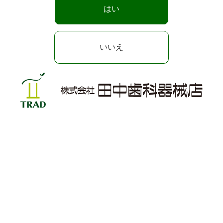
はい
主 催
株式会社 ネクステラ
受講料
クリニック 8,000円（税込）・個人参加 
いいえ
新型コロナウイルス感染症を経験し、昨
また、標準予防策の徹底や感染経路別の
概 要
今回の勉強会では、感染対策の基本的な
医院における感染管理をチームで再考す
ぜひ、院長先生をはじめ、感染管理担当
●感染対策の標準予防策と基本的な考え方
●よくある感染対策のエラー
●感染経路を断つ！現場での取り組み紹介
プログラム
●システム導入までに院内で準備する事
●感染管理に求められる世界基準のエビデ
アシスタント インストラクター 重冨 智
実習：医療器具再生手順、洗浄・消毒・滅
QRコードまたは
よりお申込みくだ
こちら
申込み