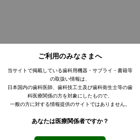
LIVE WEBINAR
それで大丈夫？
安心・安全な歯科医療を優位にす
ご利用のみなさまへ
る感染管理勉強会
当サイトで掲載している歯科用機器・サプライ・書籍等
の取扱い情報は、
●終了致しました
日本国内の歯科医師、歯科技工士及び歯科衛生士等の歯
科医療関係の方を対象にしたもので、
2021年11月7日（日）9:00～13：00
開催日時
一般の方に対する情報提供のサイトではありません。
関東地区限定配信
Microsoft Teams 会議
あなたは医療関係者ですか？
視聴場所
※モバイル端末で受講の場合はMicroso
講 師
歯科衛生士 片山 章子先生